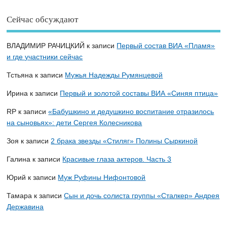
Сейчас обсуждают
ВЛАДИМИР РАЧИЦКИЙ
к записи
Первый состав ВИА «Пламя»
и где участники сейчас
Тстьяна
к записи
Мужья Надежды Румянцевой
Ирина
к записи
Первый и золотой составы ВИА «Синяя птица»
RP
к записи
«Бабушкино и дедушкино воспитание отразилось
на сыновьях»: дети Сергея Колесникова
Зоя
к записи
2 брака звезды «Стиляг» Полины Сыркиной
Галина
к записи
Красивые глаза актеров. Часть 3
Юрий
к записи
Муж Руфины Нифонтовой
Тамара
к записи
Сын и дочь солиста группы «Сталкер» Андрея
Державина