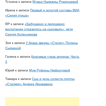
Тстьяна
к записи
Мужья Надежды Румянцевой
Ирина
к записи
Первый и золотой составы ВИА
«Синяя птица»
RP
к записи
«Бабушкино и дедушкино
воспитание отразилось на сыновьях»: дети
Сергея Колесникова
Зоя
к записи
2 брака звезды «Стиляг» Полины
Сыркиной
Галина
к записи
Красивые глаза актеров. Часть
3
Юрий
к записи
Муж Руфины Нифонтовой
Тамара
к записи
Сын и дочь солиста группы
«Сталкер» Андрея Державина