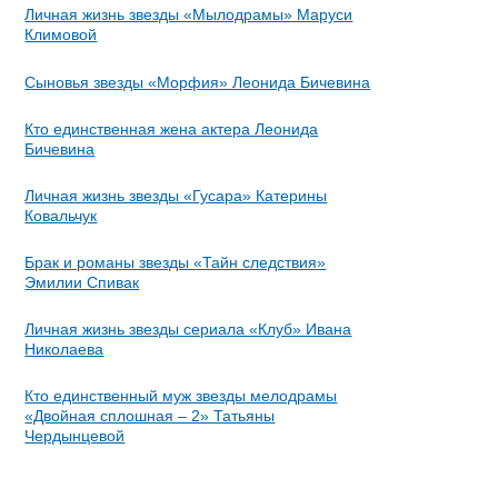
Личная жизнь звезды «Мылодрамы» Маруси
Климовой
Сыновья звезды «Морфия» Леонида Бичевина
Кто единственная жена актера Леонида
Бичевина
Личная жизнь звезды «Гусара» Катерины
Ковальчук
Брак и романы звезды «Тайн следствия»
Эмилии Спивак
Личная жизнь звезды сериала «Клуб» Ивана
Николаева
Кто единственный муж звезды мелодрамы
«Двойная сплошная – 2» Татьяны
Чердынцевой