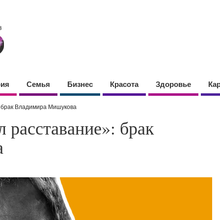
фия
Семья
Бизнес
Красота
Здоровье
Ка
: брак Владимира Мишукова
л расставание»: брак
а