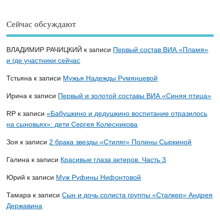
Сейчас обсуждают
ВЛАДИМИР РАЧИЦКИЙ
к записи
Первый состав ВИА «Пламя»
и где участники сейчас
Тстьяна
к записи
Мужья Надежды Румянцевой
Ирина
к записи
Первый и золотой составы ВИА «Синяя птица»
RP
к записи
«Бабушкино и дедушкино воспитание отразилось
на сыновьях»: дети Сергея Колесникова
Зоя
к записи
2 брака звезды «Стиляг» Полины Сыркиной
Галина
к записи
Красивые глаза актеров. Часть 3
Юрий
к записи
Муж Руфины Нифонтовой
Тамара
к записи
Сын и дочь солиста группы «Сталкер» Андрея
Державина