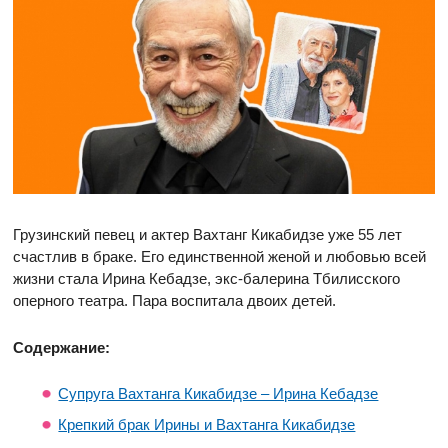
Грузинский певец и актер Вахтанг Кикабидзе уже 55 лет
счастлив в браке. Его единственной женой и любовью всей
жизни стала Ирина Кебадзе, экс-балерина Тбилисского
оперного театра. Пара воспитала двоих детей.
Содержание:
Супруга Вахтанга Кикабидзе – Ирина Кебадзе
Крепкий брак Ирины и Вахтанга Кикабидзе