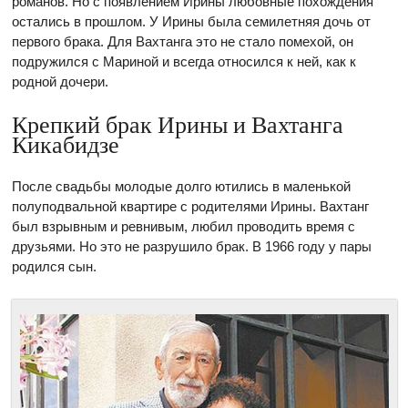
романов. Но с появлением Ирины любовные похождения
остались в прошлом. У Ирины была семилетняя дочь от
первого брака. Для Вахтанга это не стало помехой, он
подружился с Мариной и всегда относился к ней, как к
родной дочери.
Крепкий брак Ирины и Вахтанга
Кикабидзе
После свадьбы молодые долго ютились в маленькой
полуподвальной квартире с родителями Ирины. Вахтанг
был взрывным и ревнивым, любил проводить время с
друзьями. Но это не разрушило брак. В 1966 году у пары
родился сын.