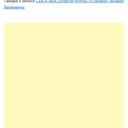
Тамара
к записи
Сын и дочь солиста группы «Сталкер» Андрея
Державина