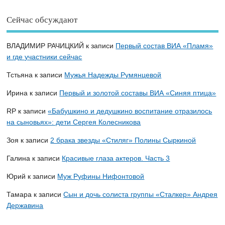
Сейчас обсуждают
ВЛАДИМИР РАЧИЦКИЙ
к записи
Первый состав ВИА «Пламя»
и где участники сейчас
Тстьяна
к записи
Мужья Надежды Румянцевой
Ирина
к записи
Первый и золотой составы ВИА «Синяя птица»
RP
к записи
«Бабушкино и дедушкино воспитание отразилось
на сыновьях»: дети Сергея Колесникова
Зоя
к записи
2 брака звезды «Стиляг» Полины Сыркиной
Галина
к записи
Красивые глаза актеров. Часть 3
Юрий
к записи
Муж Руфины Нифонтовой
Тамара
к записи
Сын и дочь солиста группы «Сталкер» Андрея
Державина