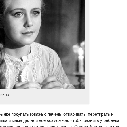
ввина
нке покупать говяжью печень, отваривать, перетирать и
шка и мама делали все возможное, чтобы развить у ребенка
иходили преподаватели, занимались с Сережей, помогали ему