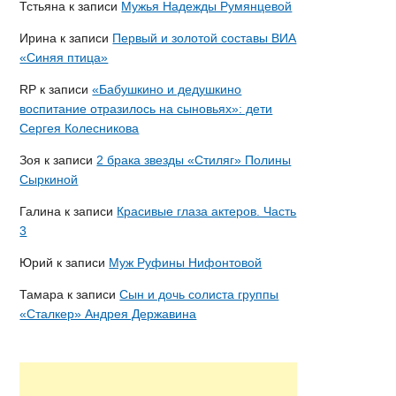
Тстьяна
к записи
Мужья Надежды Румянцевой
Ирина
к записи
Первый и золотой составы ВИА
«Синяя птица»
RP
к записи
«Бабушкино и дедушкино
воспитание отразилось на сыновьях»: дети
Сергея Колесникова
Зоя
к записи
2 брака звезды «Стиляг» Полины
Сыркиной
Галина
к записи
Красивые глаза актеров. Часть
3
Юрий
к записи
Муж Руфины Нифонтовой
Тамара
к записи
Сын и дочь солиста группы
«Сталкер» Андрея Державина