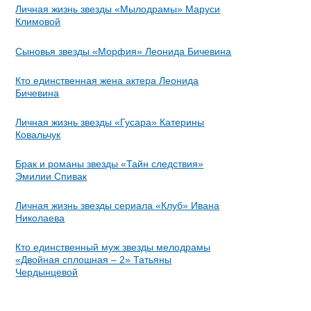
Личная жизнь звезды «Мылодрамы» Маруси
Климовой
Сыновья звезды «Морфия» Леонида Бичевина
Кто единственная жена актера Леонида
Бичевина
Личная жизнь звезды «Гусара» Катерины
Ковальчук
Брак и романы звезды «Тайн следствия»
Эмилии Спивак
Личная жизнь звезды сериала «Клуб» Ивана
Николаева
Кто единственный муж звезды мелодрамы
«Двойная сплошная – 2» Татьяны
Чердынцевой