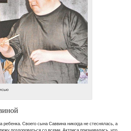
писью
виной
а ребенка. Своего сына Саввина никогда не стеснялась, а
ережу поздороваться со всеми. Актриса признавалась, что