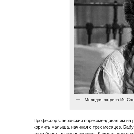
Молодая актриса Ия Са
Профессор Сперанский порекомендовал им на ры
кормить малыша, начиная с трех месяцев. Бабу
способность к познанию мира. К ним на дом пр