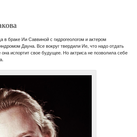
акова
а в браке Ии Саввиной с гидрогеологом и актером
ндромом Дауна. Все вокруг твердили Ие, что надо отдать
 она испортит свое будущее. Но актриса не позволила себе
а.