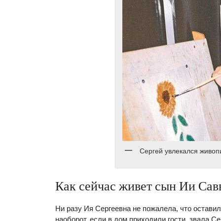
Сергей увлекался живо
Как сейчас живет сын Ии Сав
Ни разу Ия Сергеевна не пожалела, что оставил
наоборот, если в дом приходили гости, звала С