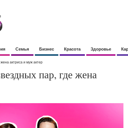
фия
Семья
Бизнес
Красота
Здоровье
Ка
е жена актриса и муж актер
звездных пар, где жена