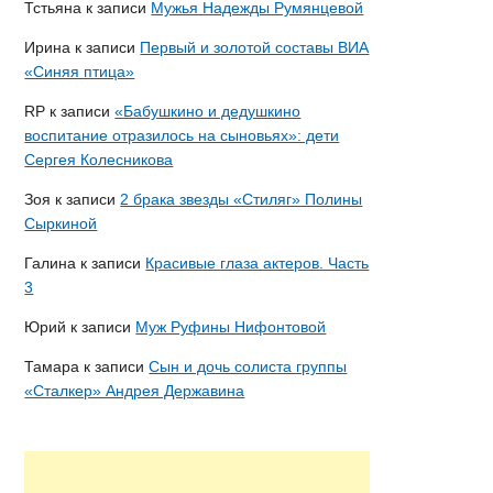
Тстьяна
к записи
Мужья Надежды Румянцевой
Ирина
к записи
Первый и золотой составы ВИА
«Синяя птица»
RP
к записи
«Бабушкино и дедушкино
воспитание отразилось на сыновьях»: дети
Сергея Колесникова
Зоя
к записи
2 брака звезды «Стиляг» Полины
Сыркиной
Галина
к записи
Красивые глаза актеров. Часть
3
Юрий
к записи
Муж Руфины Нифонтовой
Тамара
к записи
Сын и дочь солиста группы
«Сталкер» Андрея Державина