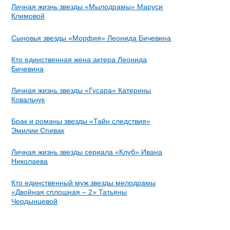
Личная жизнь звезды «Мылодрамы» Маруси
Климовой
Сыновья звезды «Морфия» Леонида Бичевина
Кто единственная жена актера Леонида
Бичевина
Личная жизнь звезды «Гусара» Катерины
Ковальчук
Брак и романы звезды «Тайн следствия»
Эмилии Спивак
Личная жизнь звезды сериала «Клуб» Ивана
Николаева
Кто единственный муж звезды мелодрамы
«Двойная сплошная – 2» Татьяны
Чердынцевой