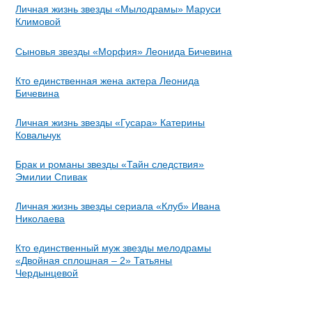
Личная жизнь звезды «Мылодрамы» Маруси
Климовой
Сыновья звезды «Морфия» Леонида Бичевина
Кто единственная жена актера Леонида
Бичевина
Личная жизнь звезды «Гусара» Катерины
Ковальчук
Брак и романы звезды «Тайн следствия»
Эмилии Спивак
Личная жизнь звезды сериала «Клуб» Ивана
Николаева
Кто единственный муж звезды мелодрамы
«Двойная сплошная – 2» Татьяны
Чердынцевой