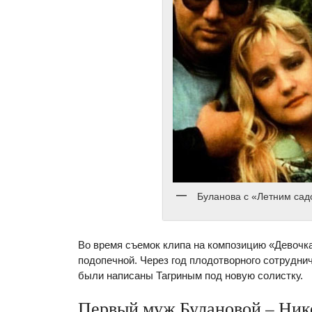
Буланова с «Летним са
Во время съемок клипа на композицию «Девочк
подопечной. Через год плодотворного сотрудни
были написаны Тагриным под новую солистку.
Первый муж Булановой – Ник