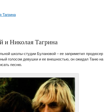
я Тагрина
й и Николая Тагрина
льной школы-студии Булановой – ее заприметил продюсер
нный голосом девушки и ее внешностью, он ожидал Таню на
исать песню.