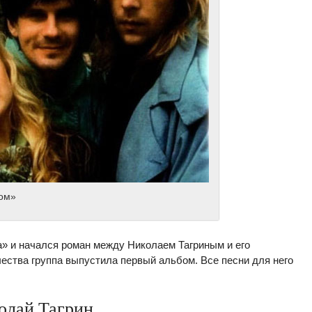
дом»
а» и начался роман между Николаем Тагриным и его
чества группа выпустила первый альбом. Все песни для него
олай Тагрин