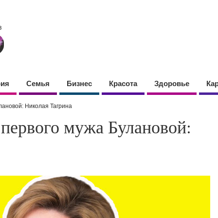
фия
Семья
Бизнес
Красота
Здоровье
Ка
лановой: Николая Тагрина
 первого мужа Булановой: