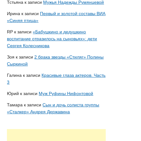
Тстьяна
к записи
Мужья Надежды Румянцевой
Ирина
к записи
Первый и золотой составы ВИА
«Синяя птица»
RP
к записи
«Бабушкино и дедушкино
воспитание отразилось на сыновьях»: дети
Сергея Колесникова
Зоя
к записи
2 брака звезды «Стиляг» Полины
Сыркиной
Галина
к записи
Красивые глаза актеров. Часть
3
Юрий
к записи
Муж Руфины Нифонтовой
Тамара
к записи
Сын и дочь солиста группы
«Сталкер» Андрея Державина