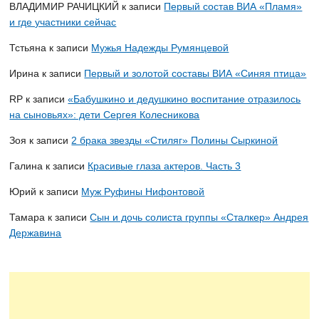
ВЛАДИМИР РАЧИЦКИЙ
к записи
Первый состав ВИА «Пламя»
и где участники сейчас
Тстьяна
к записи
Мужья Надежды Румянцевой
Ирина
к записи
Первый и золотой составы ВИА «Синяя птица»
RP
к записи
«Бабушкино и дедушкино воспитание отразилось
на сыновьях»: дети Сергея Колесникова
Зоя
к записи
2 брака звезды «Стиляг» Полины Сыркиной
Галина
к записи
Красивые глаза актеров. Часть 3
Юрий
к записи
Муж Руфины Нифонтовой
Тамара
к записи
Сын и дочь солиста группы «Сталкер» Андрея
Державина