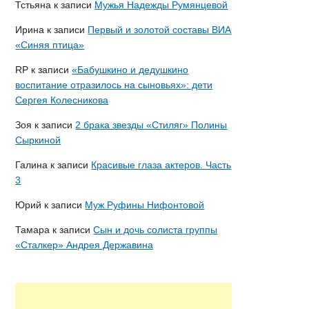
Тстьяна
к записи
Мужья Надежды Румянцевой
Ирина
к записи
Первый и золотой составы ВИА
«Синяя птица»
RP
к записи
«Бабушкино и дедушкино
воспитание отразилось на сыновьях»: дети
Сергея Колесникова
Зоя
к записи
2 брака звезды «Стиляг» Полины
Сыркиной
Галина
к записи
Красивые глаза актеров. Часть
3
Юрий
к записи
Муж Руфины Нифонтовой
Тамара
к записи
Сын и дочь солиста группы
«Сталкер» Андрея Державина