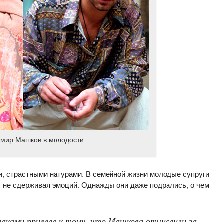
имир Машков в молодости
, страстными натурами. В семейной жизни молодые супруги
ь, не сдерживая эмоций. Однажды они даже подрались, о чем
аками привела к тому, что Машкова отчислили за