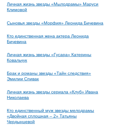
Личная жизнь звезды «Мылодрамы» Маруси
Климовой
Сыновья звезды «Морфия» Леонида Бичевина
Кто единственная жена актера Леонида
Бичевина
Личная жизнь звезды «Гусара» Катерины
Ковальчук
Брак и романы звезды «Тайн следствия»
Эмилии Спивак
Личная жизнь звезды сериала «Клуб» Ивана
Николаева
Кто единственный муж звезды мелодрамы
«Двойная сплошная – 2» Татьяны
Чердынцевой