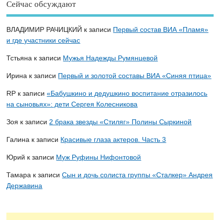
Сейчас обсуждают
ВЛАДИМИР РАЧИЦКИЙ
к записи
Первый состав ВИА «Пламя»
и где участники сейчас
Тстьяна
к записи
Мужья Надежды Румянцевой
Ирина
к записи
Первый и золотой составы ВИА «Синяя птица»
RP
к записи
«Бабушкино и дедушкино воспитание отразилось
на сыновьях»: дети Сергея Колесникова
Зоя
к записи
2 брака звезды «Стиляг» Полины Сыркиной
Галина
к записи
Красивые глаза актеров. Часть 3
Юрий
к записи
Муж Руфины Нифонтовой
Тамара
к записи
Сын и дочь солиста группы «Сталкер» Андрея
Державина