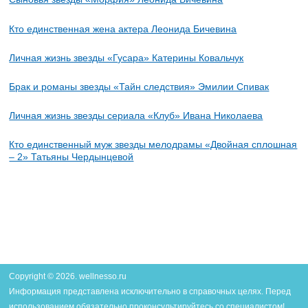
Кто единственная жена актера Леонида Бичевина
Личная жизнь звезды «Гусара» Катерины Ковальчук
Брак и романы звезды «Тайн следствия» Эмилии Спивак
Личная жизнь звезды сериала «Клуб» Ивана Николаева
Кто единственный муж звезды мелодрамы «Двойная сплошная
– 2» Татьяны Чердынцевой
Copyright © 2026. wellnesso.ru
Информация представлена исключительно в справочных целях. Перед
использованием обязательно проконсультируйтесь со специалистом!