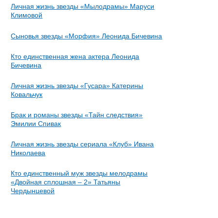
Личная жизнь звезды «Мылодрамы» Маруси
Климовой
Сыновья звезды «Морфия» Леонида Бичевина
Кто единственная жена актера Леонида
Бичевина
Личная жизнь звезды «Гусара» Катерины
Ковальчук
Брак и романы звезды «Тайн следствия»
Эмилии Спивак
Личная жизнь звезды сериала «Клуб» Ивана
Николаева
Кто единственный муж звезды мелодрамы
«Двойная сплошная – 2» Татьяны
Чердынцевой