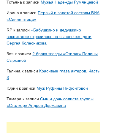
Тстьяна
к записи
Мужья Надежды Румянцевой
Ирина
к записи
Первый и золотой составы ВИА
«Синяя птица»
RP
к записи
«Бабушкино и дедушкино
воспитание отразилось на сыновьях»: дети
Сергея Колесникова
Зоя
к записи
2 брака звезды «Стиляг» Полины
Сыркиной
Галина
к записи
Красивые глаза актеров. Часть
3
Юрий
к записи
Муж Руфины Нифонтовой
Тамара
к записи
Сын и дочь солиста группы
«Сталкер» Андрея Державина