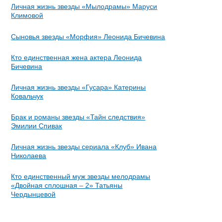
Личная жизнь звезды «Мылодрамы» Маруси
Климовой
Сыновья звезды «Морфия» Леонида Бичевина
Кто единственная жена актера Леонида
Бичевина
Личная жизнь звезды «Гусара» Катерины
Ковальчук
Брак и романы звезды «Тайн следствия»
Эмилии Спивак
Личная жизнь звезды сериала «Клуб» Ивана
Николаева
Кто единственный муж звезды мелодрамы
«Двойная сплошная – 2» Татьяны
Чердынцевой