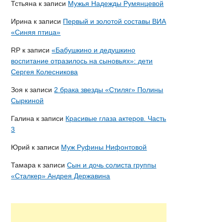
Тстьяна
к записи
Мужья Надежды Румянцевой
Ирина
к записи
Первый и золотой составы ВИА
«Синяя птица»
RP
к записи
«Бабушкино и дедушкино
воспитание отразилось на сыновьях»: дети
Сергея Колесникова
Зоя
к записи
2 брака звезды «Стиляг» Полины
Сыркиной
Галина
к записи
Красивые глаза актеров. Часть
3
Юрий
к записи
Муж Руфины Нифонтовой
Тамара
к записи
Сын и дочь солиста группы
«Сталкер» Андрея Державина