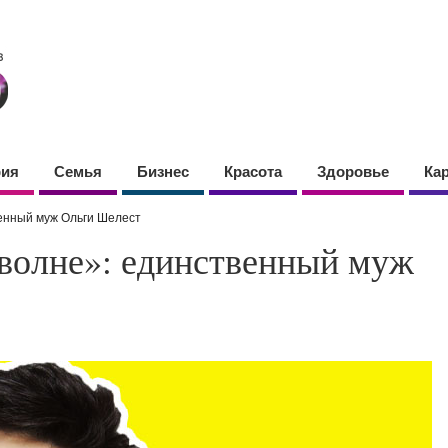
фия
Семья
Бизнес
Красота
Здоровье
Ка
венный муж Ольги Шелест
 волне»: единственный муж