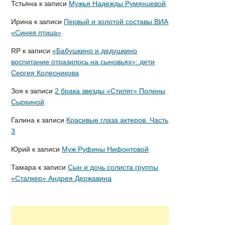
Тстьяна
к записи
Мужья Надежды Румянцевой
Ирина
к записи
Первый и золотой составы ВИА
«Синяя птица»
RP
к записи
«Бабушкино и дедушкино
воспитание отразилось на сыновьях»: дети
Сергея Колесникова
Зоя
к записи
2 брака звезды «Стиляг» Полины
Сыркиной
Галина
к записи
Красивые глаза актеров. Часть
3
Юрий
к записи
Муж Руфины Нифонтовой
Тамара
к записи
Сын и дочь солиста группы
«Сталкер» Андрея Державина