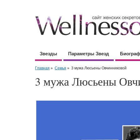
Звезды
Параметры Звезд
Биогра
Главная
»
Семья
»
3 мужа Люсьены Овчинниковой
3 мужа Люсьены Овч