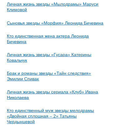
Личная жизнь звезды «Мылодрамы» Маруси
Климовой
Сыновья звезды «Морфия» Леонида Бичевина
Кто единственная жена актера Леонида
Бичевина
Личная жизнь звезды «Гусара» Катерины
Ковальчук
Брак и романы звезды «Тайн следствия»
Эмилии Спивак
Личная жизнь звезды сериала «Клуб» Ивана
Николаева
Кто единственный муж звезды мелодрамы
«Двойная сплошная – 2» Татьяны
Чердынцевой