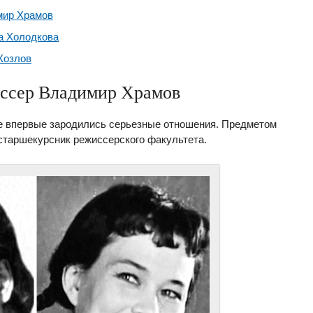
мир Храмов
а Холодкова
Козлов
ссер Владимир Храмов
е впервые зародились серьезные отношения. Предметом
старшекурсник режиссерского факультета.