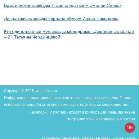
Брак и романы звезды «Тайн следствия» Эмилии Спивак
Личная жизнь звезды сериала «Клуб» Ивана Николаева
Кто единственный муж звезды мелодрамы «Двойная сплошная
– 2» Татьяны Чердынцевой
Copyright © 2026. wellnesso.ru
Информация представлена исключительно в справочных целях. Перед
использованием обязательно проконсультируйтесь со специалистом!
* Facebook / Instagram - входят в корпорацию Meta, признана
экстремистской и запрещена в России
О проекте
/
Редакция
/
Обратная связь
/
Карта сайта