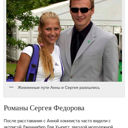
Жизненные пути Анны и Сергея разошлись
Романы Сергея Федорова
После расставания с Анной хоккеиста часто видели с
актрисой Дженнифер Лав Хьюитт, звездой молодежной