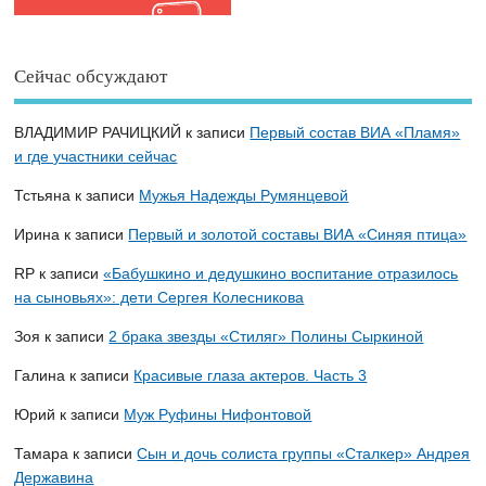
Сейчас обсуждают
ВЛАДИМИР РАЧИЦКИЙ
к записи
Первый состав ВИА «Пламя»
и где участники сейчас
Тстьяна
к записи
Мужья Надежды Румянцевой
Ирина
к записи
Первый и золотой составы ВИА «Синяя птица»
RP
к записи
«Бабушкино и дедушкино воспитание отразилось
на сыновьях»: дети Сергея Колесникова
Зоя
к записи
2 брака звезды «Стиляг» Полины Сыркиной
Галина
к записи
Красивые глаза актеров. Часть 3
Юрий
к записи
Муж Руфины Нифонтовой
Тамара
к записи
Сын и дочь солиста группы «Сталкер» Андрея
Державина