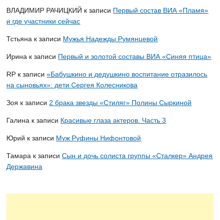
ВЛАДИМИР РАЧИЦКИЙ
к записи
Первый состав ВИА «Пламя»
и где участники сейчас
Тстьяна
к записи
Мужья Надежды Румянцевой
Ирина
к записи
Первый и золотой составы ВИА «Синяя птица»
RP
к записи
«Бабушкино и дедушкино воспитание отразилось
на сыновьях»: дети Сергея Колесникова
Зоя
к записи
2 брака звезды «Стиляг» Полины Сыркиной
Галина
к записи
Красивые глаза актеров. Часть 3
Юрий
к записи
Муж Руфины Нифонтовой
Тамара
к записи
Сын и дочь солиста группы «Сталкер» Андрея
Державина