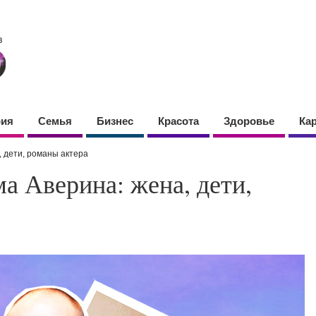
фия
Семья
Бизнес
Красота
Здоровье
Ка
 дети, романы актера
а Аверина: жена, дети,