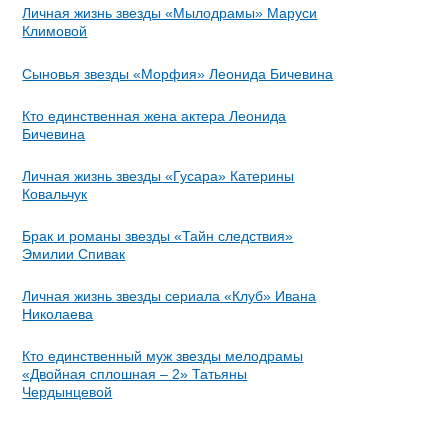
Личная жизнь звезды «Мылодрамы» Маруси
Климовой
Сыновья звезды «Морфия» Леонида Бичевина
Кто единственная жена актера Леонида
Бичевина
Личная жизнь звезды «Гусара» Катерины
Ковальчук
Брак и романы звезды «Тайн следствия»
Эмилии Спивак
Личная жизнь звезды сериала «Клуб» Ивана
Николаева
Кто единственный муж звезды мелодрамы
«Двойная сплошная – 2» Татьяны
Чердынцевой