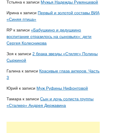
Тстьяна
к записи
Мужья Надежды Румянцевой
Ирина
к записи
Первый и золотой составы ВИА
«Синяя птица»
RP
к записи
«Бабушкино и дедушкино
воспитание отразилось на сыновьях»: дети
Сергея Колесникова
Зоя
к записи
2 брака звезды «Стиляг» Полины
Сыркиной
Галина
к записи
Красивые глаза актеров. Часть
3
Юрий
к записи
Муж Руфины Нифонтовой
Тамара
к записи
Сын и дочь солиста группы
«Сталкер» Андрея Державина