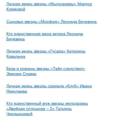
Личная жизнь звезды «Мылодрамы» Маруси
Климовой
Сыновья звезды «Морфия» Леонида Бичевина
Кто единственная жена актера Леонида
Бичевина
Личная жизнь звезды «Гусара» Катерины
Ковальчук
Брак и романы звезды «Тайн следствия»
Эмилии Спивак
Личная жизнь звезды сериала «Клуб» Ивана
Николаева
Кто единственный муж звезды мелодрамы
«Двойная сплошная – 2» Татьяны
Чердынцевой