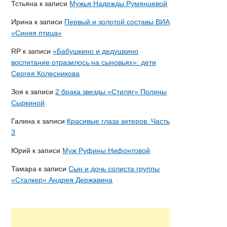
Тстьяна
к записи
Мужья Надежды Румянцевой
Ирина
к записи
Первый и золотой составы ВИА
«Синяя птица»
RP
к записи
«Бабушкино и дедушкино
воспитание отразилось на сыновьях»: дети
Сергея Колесникова
Зоя
к записи
2 брака звезды «Стиляг» Полины
Сыркиной
Галина
к записи
Красивые глаза актеров. Часть
3
Юрий
к записи
Муж Руфины Нифонтовой
Тамара
к записи
Сын и дочь солиста группы
«Сталкер» Андрея Державина