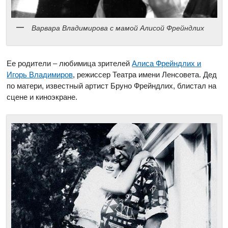
Варвара Владимирова с мамой Алисой Фрейндлих
Ее родители – любимица зрителей
Алиса Фрейндлих и
Игорь Владимиров
, режиссер Театра имени Ленсовета. Дед
по матери, известный артист Бруно Фрейндлих, блистал на
сцене и киноэкране.