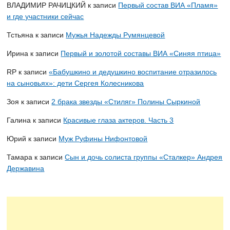
ВЛАДИМИР РАЧИЦКИЙ
к записи
Первый состав ВИА «Пламя»
и где участники сейчас
Тстьяна
к записи
Мужья Надежды Румянцевой
Ирина
к записи
Первый и золотой составы ВИА «Синяя птица»
RP
к записи
«Бабушкино и дедушкино воспитание отразилось
на сыновьях»: дети Сергея Колесникова
Зоя
к записи
2 брака звезды «Стиляг» Полины Сыркиной
Галина
к записи
Красивые глаза актеров. Часть 3
Юрий
к записи
Муж Руфины Нифонтовой
Тамара
к записи
Сын и дочь солиста группы «Сталкер» Андрея
Державина