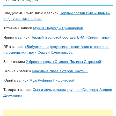
ВЛАДИМИР РАЧИЦКИЙ
к записи
Первый состав ВИА «Пламя»
и где участники сейчас
Тстьяна
к записи
Мужья Надежды Румянцевой
Ирина
к записи
Первый и золотой составы ВИА «Синяя птица»
RP
к записи
«Бабушкино и дедушкино воспитание отразилось
на сыновьях»: дети Сергея Колесникова
Зоя
к записи
2 брака звезды «Стиляг» Полины Сыркиной
Галина
к записи
Красивые глаза актеров. Часть 3
Юрий
к записи
Муж Руфины Нифонтовой
Тамара
к записи
Сын и дочь солиста группы «Сталкер» Андрея
Державина