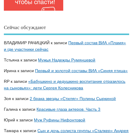
Сейчас обсуждают
ВЛАДИМИР РАЧИЦКИЙ
к записи
Первый состав ВИА «Пламя»
и где участники сейчас
Тстьяна
к записи
Мужья Надежды Румянцевой
Ирина
к записи
Первый и золотой составы ВИА «Синяя птица»
RP
к записи
«Бабушкино и дедушкино воспитание отразилось
на сыновьях»: дети Сергея Колесникова
Зоя
к записи
2 брака звезды «Стиляг» Полины Сыркиной
Галина
к записи
Красивые глаза актеров. Часть 3
Юрий
к записи
Муж Руфины Нифонтовой
Тамара
к записи
Сын и дочь солиста группы «Сталкер» Андрея