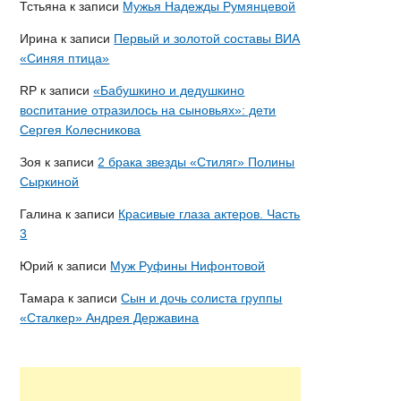
Тстьяна
к записи
Мужья Надежды Румянцевой
Ирина
к записи
Первый и золотой составы ВИА
«Синяя птица»
RP
к записи
«Бабушкино и дедушкино
воспитание отразилось на сыновьях»: дети
Сергея Колесникова
Зоя
к записи
2 брака звезды «Стиляг» Полины
Сыркиной
Галина
к записи
Красивые глаза актеров. Часть
3
Юрий
к записи
Муж Руфины Нифонтовой
Тамара
к записи
Сын и дочь солиста группы
«Сталкер» Андрея Державина