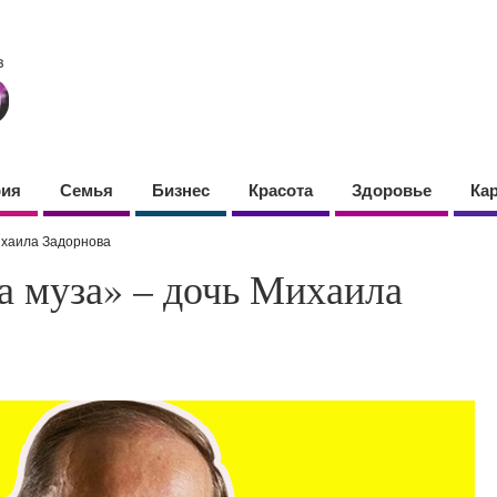
фия
Семья
Бизнес
Красота
Здоровье
Ка
ихаила Задорнова
а муза» – дочь Михаила