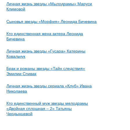
Личная жизнь звезды «Мылодрамы» Маруси
Климовой
Сыновья звезды «Морфия» Леонида Бичевина
Кто единственная жена актера Леонида
Бичевина
Личная жизнь звезды «Гусара» Катерины
Ковальчук
Брак и романы звезды «Тайн следствия»
Эмилии Спивак
Личная жизнь звезды сериала «Клуб» Ивана
Николаева
Кто единственный муж звезды мелодрамы
«Двойная сплошная – 2» Татьяны
Чердынцевой