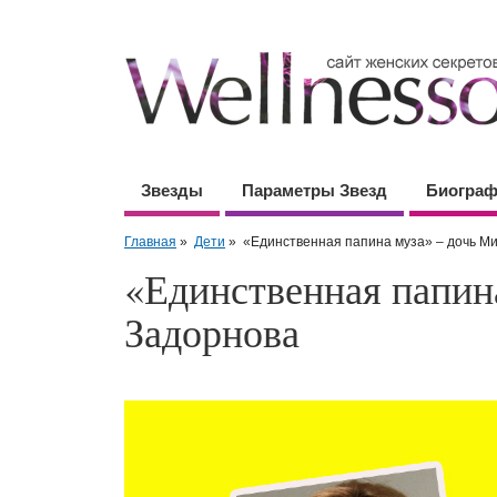
Звезды
Параметры Звезд
Биогра
Главная
»
Дети
»
«Единственная папина муза» – дочь М
«Единственная папин
Задорнова