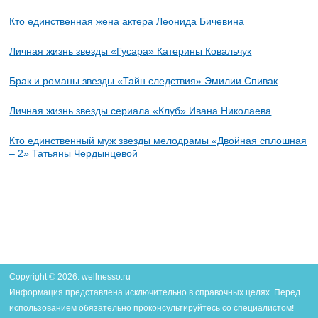
Кто единственная жена актера Леонида Бичевина
Личная жизнь звезды «Гусара» Катерины Ковальчук
Брак и романы звезды «Тайн следствия» Эмилии Спивак
Личная жизнь звезды сериала «Клуб» Ивана Николаева
Кто единственный муж звезды мелодрамы «Двойная сплошная
– 2» Татьяны Чердынцевой
Copyright © 2026. wellnesso.ru
Информация представлена исключительно в справочных целях. Перед
использованием обязательно проконсультируйтесь со специалистом!