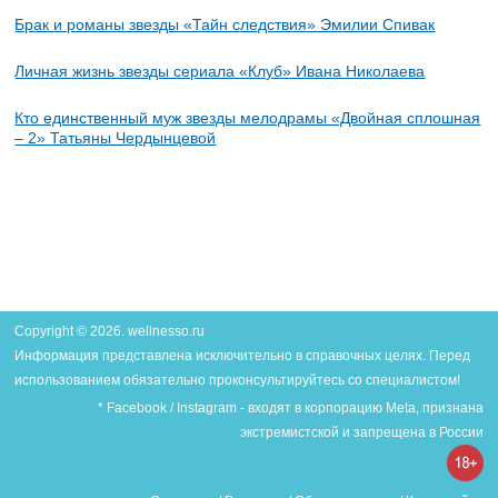
Брак и романы звезды «Тайн следствия» Эмилии Спивак
Личная жизнь звезды сериала «Клуб» Ивана Николаева
Кто единственный муж звезды мелодрамы «Двойная сплошная
– 2» Татьяны Чердынцевой
Copyright © 2026. wellnesso.ru
Информация представлена исключительно в справочных целях. Перед
использованием обязательно проконсультируйтесь со специалистом!
* Facebook / Instagram - входят в корпорацию Meta, признана
экстремистской и запрещена в России