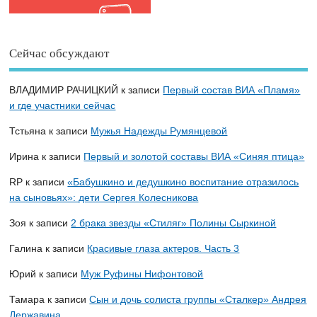
Сейчас обсуждают
ВЛАДИМИР РАЧИЦКИЙ
к записи
Первый состав ВИА «Пламя»
и где участники сейчас
Тстьяна
к записи
Мужья Надежды Румянцевой
Ирина
к записи
Первый и золотой составы ВИА «Синяя птица»
RP
к записи
«Бабушкино и дедушкино воспитание отразилось
на сыновьях»: дети Сергея Колесникова
Зоя
к записи
2 брака звезды «Стиляг» Полины Сыркиной
Галина
к записи
Красивые глаза актеров. Часть 3
Юрий
к записи
Муж Руфины Нифонтовой
Тамара
к записи
Сын и дочь солиста группы «Сталкер» Андрея
Державина