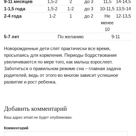
9-11 месяцев
1,5-2
2
до 3
11,5
14-14,5
1-1,5 года
1,5-2
1-2
до 3
10-11,5
13,5-14
2-4 года
1-2
1
до 2
Не
12-13,5
менее
10
5-7 лет
По желанию
9-11
Новорожденные дети спят практически все время,
просыпаясь для кормления. Периоды бодрствования
увеличиваются по мере того, как малыш взрослеет.
Заботиться о правильном режиме сна – главная задача
родителей, ведь от этого во многом зависит успешное
развитие и рост ребенка.
Добавить комментарий
Ваш адрес email не будет опубликован.
Комментарий