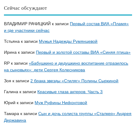
Сейчас обсуждают
ВЛАДИМИР РАЧИЦКИЙ
к записи
Первый состав ВИА «Пламя»
и где участники сейчас
Тстьяна
к записи
Мужья Надежды Румянцевой
Ирина
к записи
Первый и золотой составы ВИА «Синяя птица»
RP
к записи
«Бабушкино и дедушкино воспитание отразилось
на сыновьях»: дети Сергея Колесникова
Зоя
к записи
2 брака звезды «Стиляг» Полины Сыркиной
Галина
к записи
Красивые глаза актеров. Часть 3
Юрий
к записи
Муж Руфины Нифонтовой
Тамара
к записи
Сын и дочь солиста группы «Сталкер» Андрея
Державина