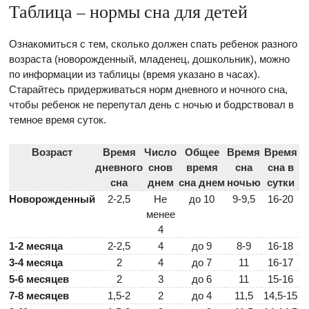
Таблица – нормы сна для детей
Ознакомиться с тем, сколько должен спать ребенок разного
возраста (новорожденный, младенец, дошкольник), можно
по информации из таблицы (время указано в часах).
Старайтесь придерживаться норм дневного и ночного сна,
чтобы ребенок не перепутал день с ночью и бодрствовал в
темное время суток.
Возраст
Время
Число
Общее
Время
Время
дневного
снов
время
сна
сна в
сна
днем
сна днем
ночью
сутки
Новорожденный
2-2,5
Не
до 10
9-9,5
16-20
менее
4
1-2 месяца
2-2,5
4
до 9
8-9
16-18
3-4 месяца
2
4
до 7
11
16-17
5-6 месяцев
2
3
до 6
11
15-16
7-8 месяцев
1,5-2
2
до 4
11,5
14,5-15