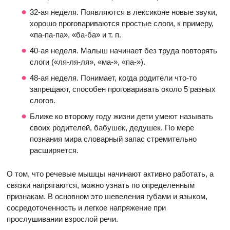
32-ая неделя. Появляются в лексиконе новые звуки,
хорошо проговариваются простые слоги, к примеру,
«па-па-па», «ба-ба» и т. п.
40-ая неделя. Малыш начинает без труда повторять
слоги («ля-ля-ля», «ма-», «па-»).
48-ая неделя. Понимает, когда родители что-то
запрещают, способен проговаривать около 5 разных
слогов.
Ближе ко второму году жизни дети умеют называть
своих родителей, бабушек, дедушек. По мере
познания мира словарный запас стремительно
расширяется.
О том, что речевые мышцы начинают активно работать, а
связки напрягаются, можно узнать по определенным
признакам. В основном это шевеления губами и языком,
сосредоточенность и легкое напряжение при
прослушивании взрослой речи.