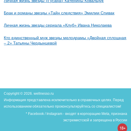
Личная жизнь звезды «Гусара» Катерины Ковальчук
Брак и романы звезды «Тайн следствия» Эмилии Спивак
Личная жизнь звезды сериала «Клуб» Ивана Николаева
Кто единственный муж звезды мелодрамы «Двойная сплошная
– 2» Татьяны Чердынцевой
Copyright © 2026. wellnesso.ru
Информация представлена исключительно в справочных целях. Перед
использованием обязательно проконсультируйтесь со специалистом!
* Facebook / Instagram - входят в корпорацию Meta, признана
экстремистской и запрещена в России