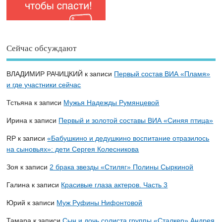
Сейчас обсуждают
ВЛАДИМИР РАЧИЦКИЙ
к записи
Первый состав ВИА «Пламя»
и где участники сейчас
Тстьяна
к записи
Мужья Надежды Румянцевой
Ирина
к записи
Первый и золотой составы ВИА «Синяя птица»
RP
к записи
«Бабушкино и дедушкино воспитание отразилось
на сыновьях»: дети Сергея Колесникова
Зоя
к записи
2 брака звезды «Стиляг» Полины Сыркиной
Галина
к записи
Красивые глаза актеров. Часть 3
Юрий
к записи
Муж Руфины Нифонтовой
Тамара
к записи
Сын и дочь солиста группы «Сталкер» Андрея