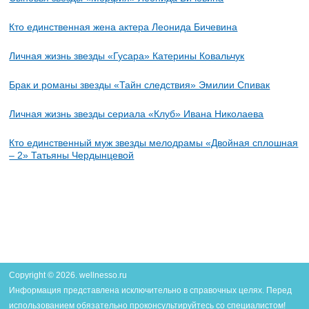
Кто единственная жена актера Леонида Бичевина
Личная жизнь звезды «Гусара» Катерины Ковальчук
Брак и романы звезды «Тайн следствия» Эмилии Спивак
Личная жизнь звезды сериала «Клуб» Ивана Николаева
Кто единственный муж звезды мелодрамы «Двойная сплошная
– 2» Татьяны Чердынцевой
Copyright © 2026. wellnesso.ru
Информация представлена исключительно в справочных целях. Перед
использованием обязательно проконсультируйтесь со специалистом!