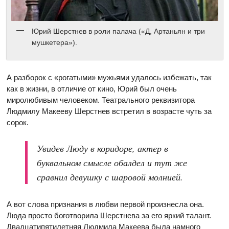
Юрий Шерстнев в роли палача («Д, Артаньян и три
мушкетера»).
А разборок с «рогатыми» мужьями удалось избежать, так
как в жизни, в отличие от кино, Юрий был очень
миролюбивым человеком. Театрального реквизитора
Людмилу Макееву Шерстнев встретил в возрасте чуть за
сорок.
Увидев Люду в коридоре, актер в
буквальном смысле обалдел и тут же
сравнил девушку с шаровой молнией.
А вот слова признания в любви первой произнесла она.
Люда просто боготворила Шерстнева за его яркий талант.
Двадцатипятилетняя Людмила Макеева была намного