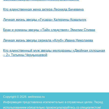
Кто единственная жена актера Леонида Бичевина
Личная жизнь звезды «Гусара» Катерины Ковальчук
Брак и романы звезды «Тайн следствия» Эмилии Спивак
Личная жизнь звезды сериала «Клуб» Ивана Николаева
Кто единственный муж звезды мелодрамы «Двойная сплошная
– 2» Татьяны Чердынцевой
Copyright © 2026. wellnesso.ru
Информация представлена исключительно в справочных целях. Перед
использованием обязательно проконсультируйтесь со специалистом!