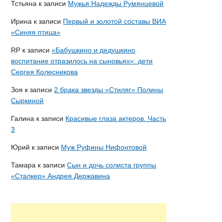
Тстьяна
к записи
Мужья Надежды Румянцевой
Ирина
к записи
Первый и золотой составы ВИА
«Синяя птица»
RP
к записи
«Бабушкино и дедушкино
воспитание отразилось на сыновьях»: дети
Сергея Колесникова
Зоя
к записи
2 брака звезды «Стиляг» Полины
Сыркиной
Галина
к записи
Красивые глаза актеров. Часть
3
Юрий
к записи
Муж Руфины Нифонтовой
Тамара
к записи
Сын и дочь солиста группы
«Сталкер» Андрея Державина