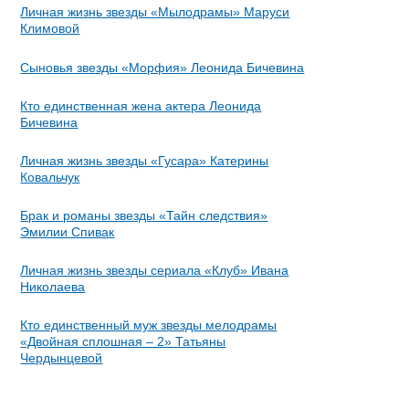
Личная жизнь звезды «Мылодрамы» Маруси
Климовой
Сыновья звезды «Морфия» Леонида Бичевина
Кто единственная жена актера Леонида
Бичевина
Личная жизнь звезды «Гусара» Катерины
Ковальчук
Брак и романы звезды «Тайн следствия»
Эмилии Спивак
Личная жизнь звезды сериала «Клуб» Ивана
Николаева
Кто единственный муж звезды мелодрамы
«Двойная сплошная – 2» Татьяны
Чердынцевой