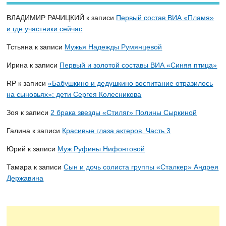
ВЛАДИМИР РАЧИЦКИЙ
к записи
Первый состав ВИА «Пламя»
и где участники сейчас
Тстьяна
к записи
Мужья Надежды Румянцевой
Ирина
к записи
Первый и золотой составы ВИА «Синяя птица»
RP
к записи
«Бабушкино и дедушкино воспитание отразилось
на сыновьях»: дети Сергея Колесникова
Зоя
к записи
2 брака звезды «Стиляг» Полины Сыркиной
Галина
к записи
Красивые глаза актеров. Часть 3
Юрий
к записи
Муж Руфины Нифонтовой
Тамара
к записи
Сын и дочь солиста группы «Сталкер» Андрея
Державина