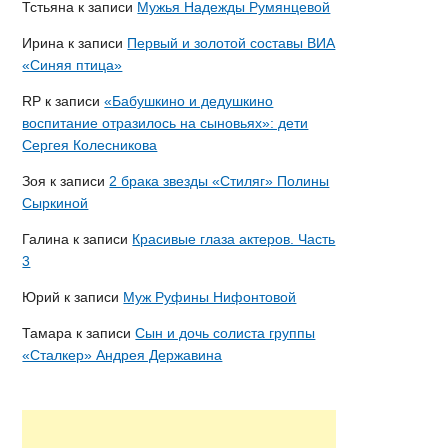
Тстьяна
к записи
Мужья Надежды Румянцевой
Ирина
к записи
Первый и золотой составы ВИА
«Синяя птица»
RP
к записи
«Бабушкино и дедушкино
воспитание отразилось на сыновьях»: дети
Сергея Колесникова
Зоя
к записи
2 брака звезды «Стиляг» Полины
Сыркиной
Галина
к записи
Красивые глаза актеров. Часть
3
Юрий
к записи
Муж Руфины Нифонтовой
Тамара
к записи
Сын и дочь солиста группы
«Сталкер» Андрея Державина