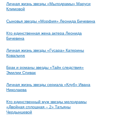
Личная жизнь звезды «Мылодрамы» Маруси
Климовой
Сыновья звезды «Морфия» Леонида Бичевина
Кто единственная жена актера Леонида
Бичевина
Личная жизнь звезды «Гусара» Катерины
Ковальчук
Брак и романы звезды «Тайн следствия»
Эмилии Спивак
Личная жизнь звезды сериала «Клуб» Ивана
Николаева
Кто единственный муж звезды мелодрамы
«Двойная сплошная – 2» Татьяны
Чердынцевой