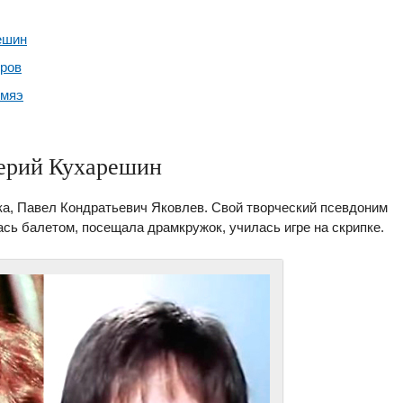
ешин
оров
смяэ
ерий Кухарешин
а, Павел Кондратьевич Яковлев. Свой творческий псевдоним
ась балетом, посещала драмкружок, училась игре на скрипке.