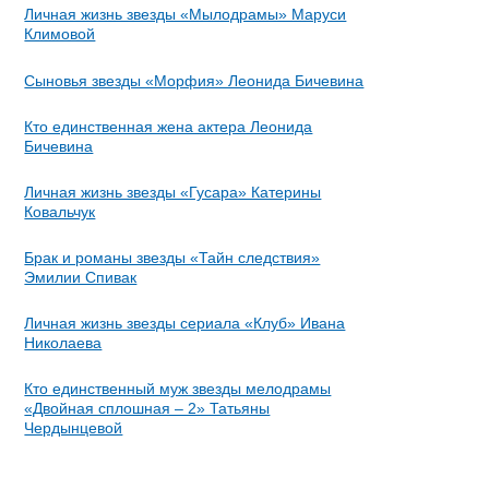
Личная жизнь звезды «Мылодрамы» Маруси
Климовой
Сыновья звезды «Морфия» Леонида Бичевина
Кто единственная жена актера Леонида
Бичевина
Личная жизнь звезды «Гусара» Катерины
Ковальчук
Брак и романы звезды «Тайн следствия»
Эмилии Спивак
Личная жизнь звезды сериала «Клуб» Ивана
Николаева
Кто единственный муж звезды мелодрамы
«Двойная сплошная – 2» Татьяны
Чердынцевой