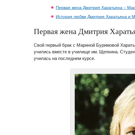
Первая жена Дмитрия Харатьяна – Ма
История любви Дмитрия Харатьяна и 
Первая жена Дмитрия Харать
Свой первый брак с Мариной Буримовой Харать
учились вместе в училище им. Щепкина. Студен
училась на последнем курсе.