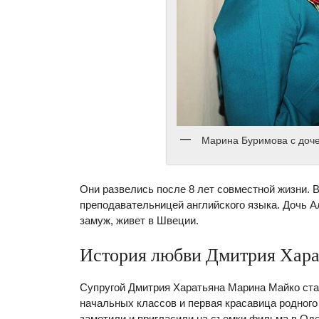
Марина Буримова с доч
Они развелись после 8 лет совместной жизни.
преподавательницей английского языка. Дочь
замуж, живет в Швеции.
История любви Дмитрия Хар
Супругой Дмитрия Харатьяна Марина Майко ста
начальных классов и первая красавица родного
заметили и пригласили на съемки фильма в Оде