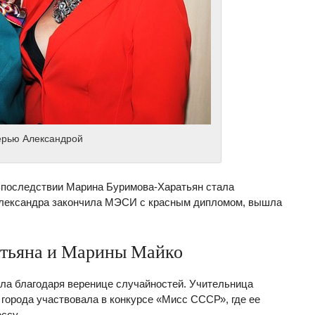
ерью Александрой
 Впоследствии Марина Буримова-Харатьян стала
 Александра закончила МЭСИ с красным дипломом, вышла
атьяна и Марины Майко
ла благодаря веренице случайностей. Учительница
 города участвовала в конкурсе «Мисс СССР», где ее
ссу.