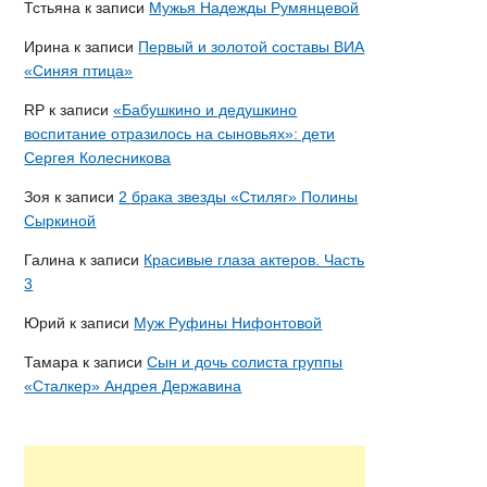
Тстьяна
к записи
Мужья Надежды Румянцевой
Ирина
к записи
Первый и золотой составы ВИА
«Синяя птица»
RP
к записи
«Бабушкино и дедушкино
воспитание отразилось на сыновьях»: дети
Сергея Колесникова
Зоя
к записи
2 брака звезды «Стиляг» Полины
Сыркиной
Галина
к записи
Красивые глаза актеров. Часть
3
Юрий
к записи
Муж Руфины Нифонтовой
Тамара
к записи
Сын и дочь солиста группы
«Сталкер» Андрея Державина