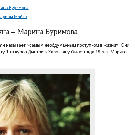
рина Буримова
Марины Майко
яна – Марина Буримова
ян называет «самым необдуманным поступком в жизни». Они
ту 1-го курса Дмитрию Харатьяну было тогда 19 лет, Марина