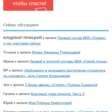
Сейчас обсуждают
ВЛАДИМИР РАЧИЦКИЙ
к записи
Первый состав ВИА «Пламя»
и где участники сейчас
Тстьяна
к записи
Мужья Надежды Румянцевой
Ирина
к записи
Первый и золотой составы ВИА «Синяя птица»
RP
к записи
«Бабушкино и дедушкино воспитание отразилось
на сыновьях»: дети Сергея Колесникова
Зоя
к записи
2 брака звезды «Стиляг» Полины Сыркиной
Галина
к записи
Красивые глаза актеров. Часть 3
Юрий
к записи
Муж Руфины Нифонтовой
Тамара
к записи
Сын и дочь солиста группы «Сталкер» Андрея