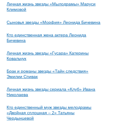
Личная жизнь звезды «Мылодрамы» Маруси
Климовой
Сыновья звезды «Морфия» Леонида Бичевина
Кто единственная жена актера Леонида
Бичевина
Личная жизнь звезды «Гусара» Катерины
Ковальчук
Брак и романы звезды «Тайн следствия»
Эмилии Спивак
Личная жизнь звезды сериала «Клуб» Ивана
Николаева
Кто единственный муж звезды мелодрамы
«Двойная сплошная – 2» Татьяны
Чердынцевой