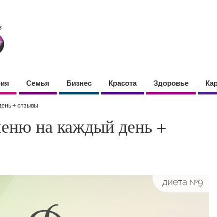
фия
Семья
Бизнес
Красота
Здоровье
Ка
день + отзывы
меню на каждый день +