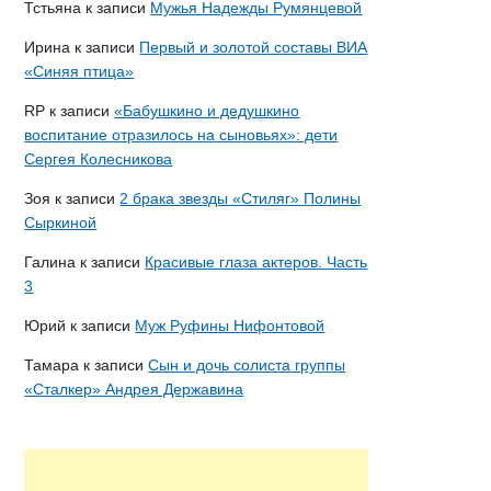
Тстьяна
к записи
Мужья Надежды Румянцевой
Ирина
к записи
Первый и золотой составы ВИА
«Синяя птица»
RP
к записи
«Бабушкино и дедушкино
воспитание отразилось на сыновьях»: дети
Сергея Колесникова
Зоя
к записи
2 брака звезды «Стиляг» Полины
Сыркиной
Галина
к записи
Красивые глаза актеров. Часть
3
Юрий
к записи
Муж Руфины Нифонтовой
Тамара
к записи
Сын и дочь солиста группы
«Сталкер» Андрея Державина