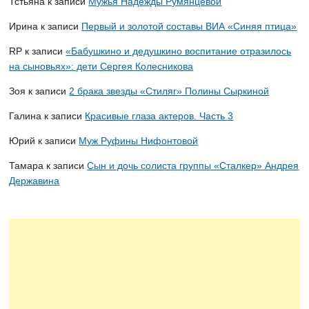
Тстьяна
к записи
Мужья Надежды Румянцевой
Ирина
к записи
Первый и золотой составы ВИА «Синяя птица»
RP
к записи
«Бабушкино и дедушкино воспитание отразилось
на сыновьях»: дети Сергея Колесникова
Зоя
к записи
2 брака звезды «Стиляг» Полины Сыркиной
Галина
к записи
Красивые глаза актеров. Часть 3
Юрий
к записи
Муж Руфины Нифонтовой
Тамара
к записи
Сын и дочь солиста группы «Сталкер» Андрея
Державина