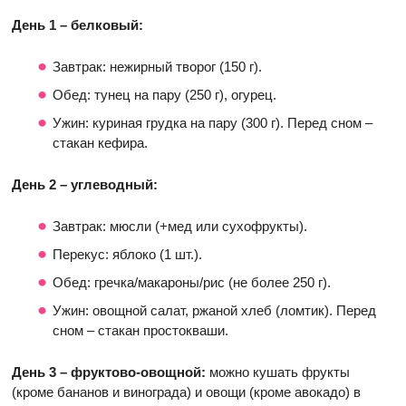
День 1 – белковый:
Завтрак: нежирный творог (150 г).
Обед: тунец на пару (250 г), огурец.
Ужин: куриная грудка на пару (300 г). Перед сном –
стакан кефира.
День 2 – углеводный:
Завтрак: мюсли (+мед или сухофрукты).
Перекус: яблоко (1 шт.).
Обед: гречка/макароны/рис (не более 250 г).
Ужин: овощной салат, ржаной хлеб (ломтик). Перед
сном – стакан простокваши.
День 3 – фруктово-овощной:
можно кушать фрукты
(кроме бананов и винограда) и овощи (кроме авокадо) в