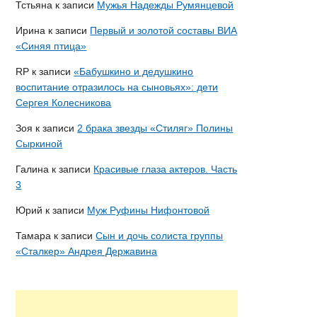
Тстьяна
к записи
Мужья Надежды Румянцевой
Ирина
к записи
Первый и золотой составы ВИА
«Синяя птица»
RP
к записи
«Бабушкино и дедушкино
воспитание отразилось на сыновьях»: дети
Сергея Колесникова
Зоя
к записи
2 брака звезды «Стиляг» Полины
Сыркиной
Галина
к записи
Красивые глаза актеров. Часть
3
Юрий
к записи
Муж Руфины Нифонтовой
Тамара
к записи
Сын и дочь солиста группы
«Сталкер» Андрея Державина