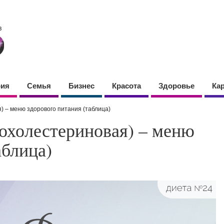
фия
Семья
Бизнес
Красота
Здоровье
Ка
) – меню здорового питания (таблица)
похолестериновая) – меню
аблица)