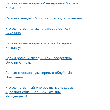
Личная жизнь звезды «Мылодрамы» Маруси
Климовой
Сыновья звезды «Морфия» Леонида Бичевина
Кто единственная жена актера Леонида
Бичевина
Личная жизнь звезды «Гусара» Катерины
Ковальчук
Брак и романы звезды «Тайн следствия»
Эмилии Спивак
Личная жизнь звезды сериала «Клуб» Ивана
Николаева
Кто единственный муж звезды мелодрамы
«Двойная сплошная – 2» Татьяны
Чердынцевой