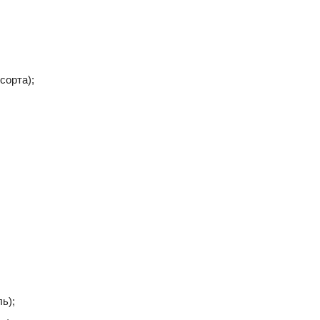
;
сорта);
ь);