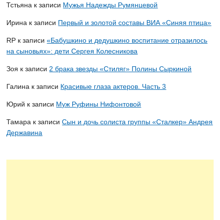
Тстьяна
к записи
Мужья Надежды Румянцевой
Ирина
к записи
Первый и золотой составы ВИА «Синяя птица»
RP
к записи
«Бабушкино и дедушкино воспитание отразилось
на сыновьях»: дети Сергея Колесникова
Зоя
к записи
2 брака звезды «Стиляг» Полины Сыркиной
Галина
к записи
Красивые глаза актеров. Часть 3
Юрий
к записи
Муж Руфины Нифонтовой
Тамара
к записи
Сын и дочь солиста группы «Сталкер» Андрея
Державина