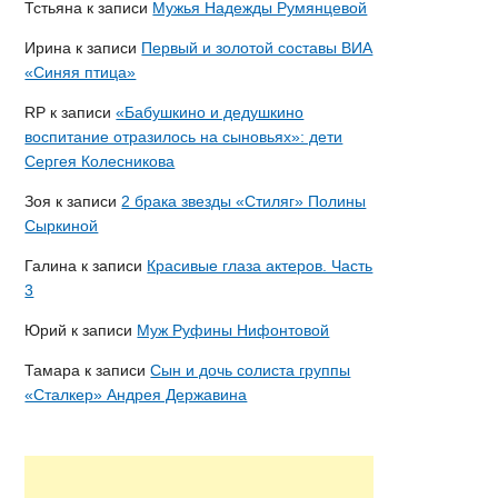
Тстьяна
к записи
Мужья Надежды Румянцевой
Ирина
к записи
Первый и золотой составы ВИА
«Синяя птица»
RP
к записи
«Бабушкино и дедушкино
воспитание отразилось на сыновьях»: дети
Сергея Колесникова
Зоя
к записи
2 брака звезды «Стиляг» Полины
Сыркиной
Галина
к записи
Красивые глаза актеров. Часть
3
Юрий
к записи
Муж Руфины Нифонтовой
Тамара
к записи
Сын и дочь солиста группы
«Сталкер» Андрея Державина