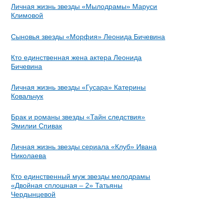
Личная жизнь звезды «Мылодрамы» Маруси
Климовой
Сыновья звезды «Морфия» Леонида Бичевина
Кто единственная жена актера Леонида
Бичевина
Личная жизнь звезды «Гусара» Катерины
Ковальчук
Брак и романы звезды «Тайн следствия»
Эмилии Спивак
Личная жизнь звезды сериала «Клуб» Ивана
Николаева
Кто единственный муж звезды мелодрамы
«Двойная сплошная – 2» Татьяны
Чердынцевой