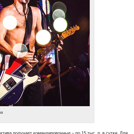
ва
тива получает командировочные – по 15 тыс. р. в сутки. Для