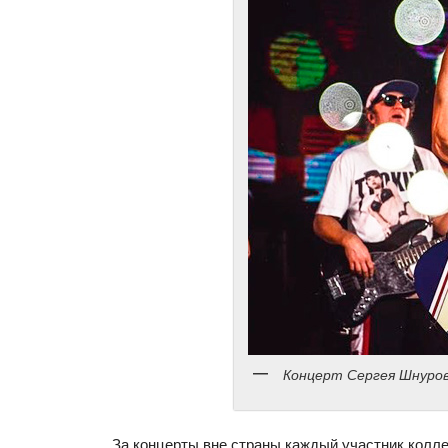
Концерт Сергея Шнуро
За концерты вне страны каждый участник коллек