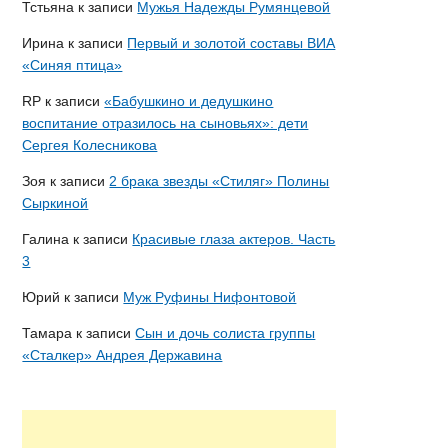
Тстьяна
к записи
Мужья Надежды Румянцевой
Ирина
к записи
Первый и золотой составы ВИА
«Синяя птица»
RP
к записи
«Бабушкино и дедушкино
воспитание отразилось на сыновьях»: дети
Сергея Колесникова
Зоя
к записи
2 брака звезды «Стиляг» Полины
Сыркиной
Галина
к записи
Красивые глаза актеров. Часть
3
Юрий
к записи
Муж Руфины Нифонтовой
Тамара
к записи
Сын и дочь солиста группы
«Сталкер» Андрея Державина