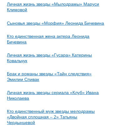
Личная жизнь звезды «Мылодрамы» Маруси
Климовой
Сыновья звезды «Морфия» Леонида Бичевина
Кто единственная жена актера Леонида
Бичевина
Личная жизнь звезды «Гусара» Катерины
Ковальчук
Брак и романы звезды «Тайн следствия»
Эмилии Спивак
Личная жизнь звезды сериала «Клуб» Ивана
Николаева
Кто единственный муж звезды мелодрамы
«Двойная сплошная – 2» Татьяны
Чердынцевой