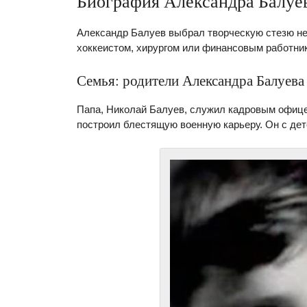
Биография Александра Балуе
Александр Балуев выбрал творческую стезю нео
хоккеистом, хирургом или финансовым работни
Семья: родители Александра Балуева
Папа, Николай Балуев, служил кадровым офице
построил блестящую военную карьеру. Он с дет